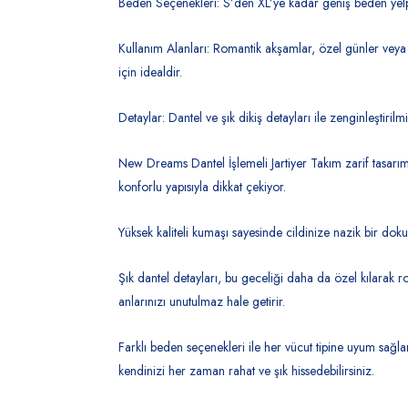
Beden Seçenekleri: S’den XL’ye kadar geniş beden yelp
Kullanım Alanları: Romantik akşamlar, özel günler veya
için idealdir.
Detaylar: Dantel ve şık dikiş detayları ile zenginleştirilm
New Dreams Dantel İşlemeli Jartiyer Takım zarif tasarım
konforlu yapısıyla dikkat çekiyor.
Yüksek kaliteli kumaşı sayesinde cildinize nazik bir dok
Şık dantel detayları, bu geceliği daha da özel kılarak r
anlarınızı unutulmaz hale getirir.
Farklı beden seçenekleri ile her vücut tipine uyum sağla
kendinizi her zaman rahat ve şık hissedebilirsiniz.