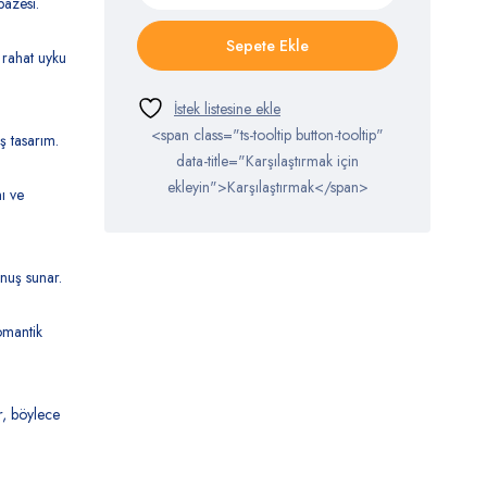
azesi.
Sepete Ekle
 rahat uyku
<span class="ts-tooltip button-tooltip"
iş tasarım.
data-title="Karşılaştırmak için
ekleyin">Karşılaştırmak</span>
ı ve
unuş sunar.
omantik
r, böylece