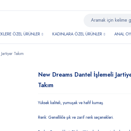
EKLERE ÖZEL ÜRÜNLER
KADINLARA ÖZEL ÜRÜNLER
ANAL O
Jartiyer Takım
New Dreams Dantel İşlemeli Jartiy
Takım
Yüksek kaliteli, yumuşak ve hafif kumaş.
Renk: Genellikle şık ve zarif renk seçenekleri.