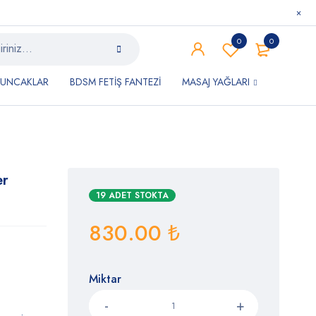
0
0
YUNCAKLAR
BDSM FETİŞ FANTEZİ
MASAJ YAĞLARI
er
19 ADET STOKTA
830.00
₺
Miktar